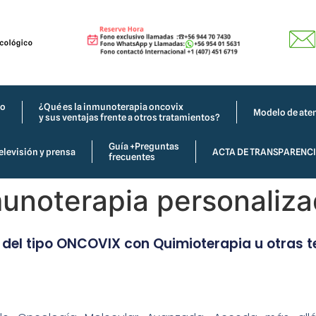
co
¿Qué es la inmunoterapia oncovix
Modelo de aten
y sus ventajas frente a otros tratamientos?
Guía +Preguntas
elevisión y prensa
ACTA DE TRANSPARENC
frecuentes
munoterapia personaliz
el tipo ONCOVIX con Quimioterapia u otras t