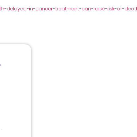
delayed-in-cancer-treatment-can-raise-risk-of-deat
?
o