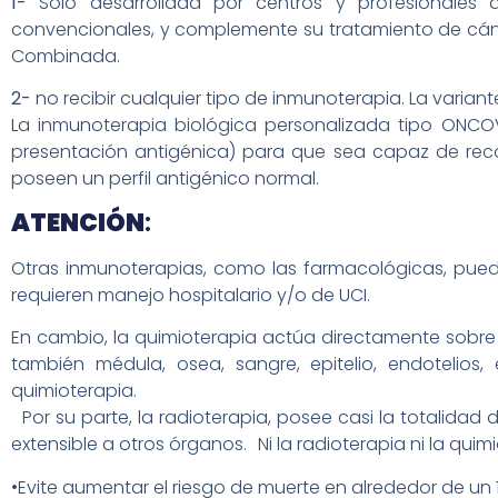
1-
Solo desarrollada por centros y profesionales
convencionales, y complemente su tratamiento de cán
Combinada.
2-
no recibir cualquier tipo de inmunoterapia. La varia
La inmunoterapia biológica personalizada tipo ONCOV
presentación antigénica) para que sea capaz de reco
poseen un perfil antigénico normal.
ATENCIÓN
:
Otras inmunoterapias, como las farmacológicas, pue
requieren manejo hospitalario y/o de UCI.
En cambio, la quimioterapia actúa directamente sobre 
también médula, osea, sangre, epitelio, endotelios
quimioterapia.
Por su parte, la radioterapia, posee casi la totalidad d
extensible a otros órganos. Ni la radioterapia ni la qu
•Evite aumentar el riesgo de muerte en alrededor de un