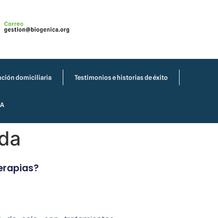
ción domiciliaria
Testimonios e historias de éxito
IA
ada
erapias?