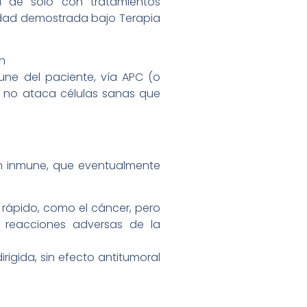
á de solo con tratamientos
idad demostrada bajo Terapia
n
une del paciente, vía APC (o
, no ataca células sanas que
on inmune, que eventualmente
 rápido, como el cáncer, pero
s reacciones adversas de la
irigida, sin efecto antitumoral