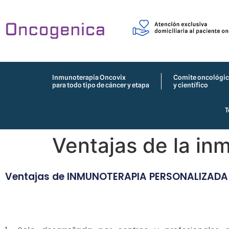
Inmunoterapia Oncovix
Comite oncológi
para todo tipo de cáncer y etapa
y científico
T
Ventajas de la in
Ventajas de INMUNOTERAPIA PERSONALIZADA d