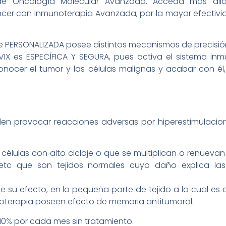
 de Oncología Molecular Avanzada. Acceda más all
cer con Inmunoterapia Avanzada, por la mayor efectiv
nte PERSONALIZADA posee distintos mecanismos de precisió
IX es ESPECÍFICA Y SEGURA, pues activa el sistema inm
nocer el tumor y las células malignas y acabar con él
den provocar reacciones adversas por hiperestimulaci
células con alto ciclaje o que se multiplican o renuevan
, etc que son tejidos normales cuyo daño explica la
e su efecto, en la pequeña parte de tejido a la cual es d
imioterapia poseen efecto de memoria antitumoral.
 10% por cada mes sin tratamiento.