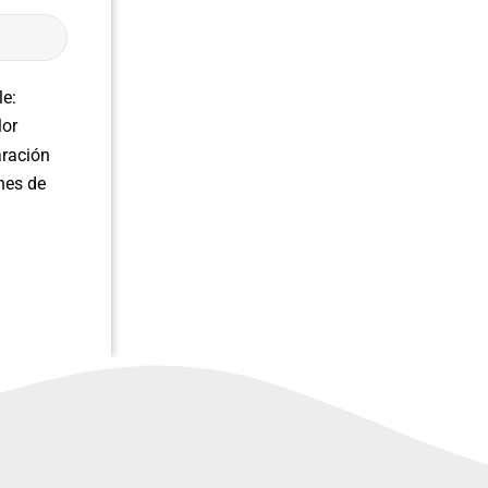
le:
lor
aración
nes de