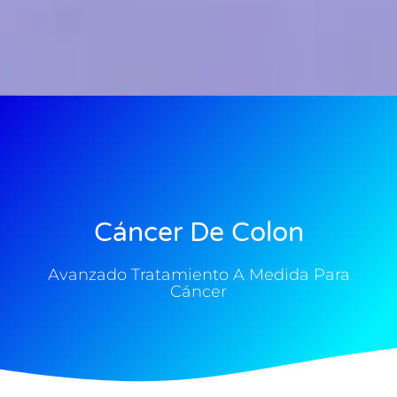
Cáncer De Colon
Avanzado Tratamiento A Medida Para
Cáncer