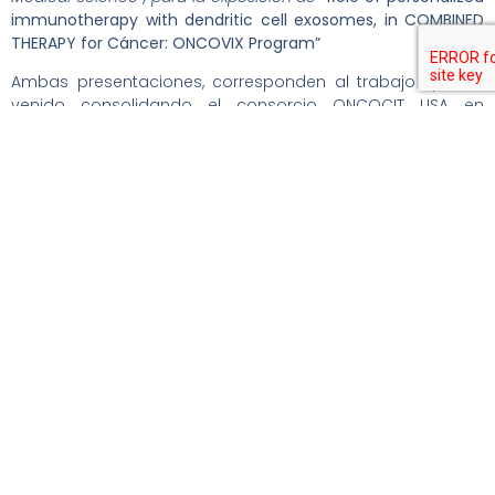
immunotherapy with dendritic cell exosomes, in COMBINED
THERAPY for Cáncer: ONCOVIX Program”
Ambas presentaciones, corresponden al trabajo que ha
venido consolidando el consorcio ONCOCIT USA en
inmunoterapia antitumoral, bajo el programa ONCOVIX ®,
que luego de 6 años incluye un completa fase de
orientación y admisión, una fase de desarrollo
personalizado en laboratorios de oncopatologia
molecular, una fase de logística avanzada para una
segura aplicación en laboratorio, y una fase de monitoreo
bajo criterios imRECIST y retroalimentación en cada unos
de los 27 países de América y Europa en los cuales hoy se
aplica el programa, nos explica el Dr. Ramón Gutiérrez,
chileno, patólogo y master en oncología clínica y
molecular, CSO de ONCOCIT, desde sus oficinas en la
Ciudad Medica de Lake Nona en EEUU y expositor de
ambas presentaciones destacadas anteriormente.
ONCOVIX de ONCOCIT