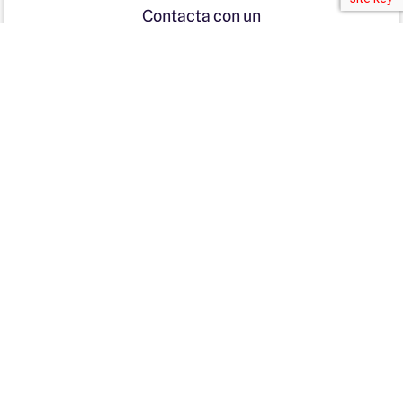
Contacta con un
Consultor
+56 9 4470 7430
*Internacional: +1 (407) 451-6719
mail:gestion@biogenica.org
o completa este formulario
Recibirás apoyo y orientación en todo el proceso
Nombre
Apellido
Email
EN QUE PAIS DESEA SU ATENCIÓN