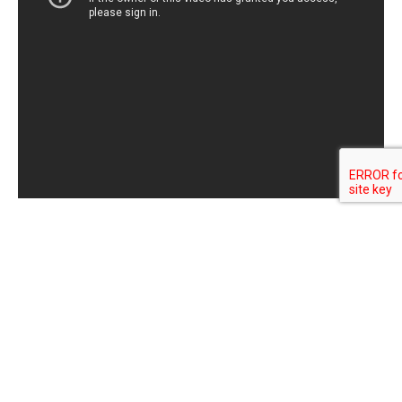
CONTACTO
gestion@biogenica.org
INTERNACIONALES
+ 569 44707430
+ 54 9 11 3384 6474
+ 507 6250 0883
+ 52 33 3774 1878