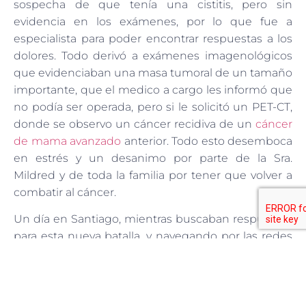
sospecha de que tenía una cistitis, pero sin
evidencia en los exámenes, por lo que fue a
especialista para poder encontrar respuestas a los
dolores. Todo derivó a exámenes imagenológicos
que evidenciaban una masa tumoral de un tamaño
importante, que el medico a cargo les informó que
no podía ser operada, pero si le solicitó un PET-CT,
donde se observo un cáncer recidiva de un
cáncer
de mama avanzado
anterior. Todo esto desemboca
en estrés y un desanimo por parte de la Sra.
Mildred y de toda la familia por tener que volver a
combatir al cáncer.
Un día en Santiago, mientras buscaban respuestas
para esta nueva batalla, y navegando por las redes
sociales, se encuentran con el
Programa de
Inmunoterapia Adoptiva Oncovix, de Oncocit
USA, monitoreado en Latinoamérica por Centro
Recell
,
donde pudieron observar testimonios de