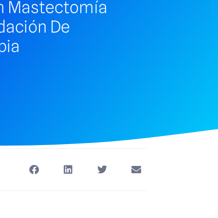
on Mastectomía
dación De
pia