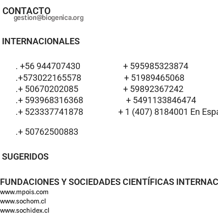
CONTACTO
gestion@biogenica.org
INTERNACIONALES
. +56 944707430
+ 595985323874
.+573022165578
+ 51989465068
.+ 50670202085
+ 59892367242
.+ 593968316368
+ 5491133846474
.+ 523337741878
+ 1 (407) 8184001 En Espa
.+ 50762500883
SUGERIDOS
FUNDACIONES Y SOCIEDADES CIENTÍFICAS INTERNA
www.mpois.com
www.sochom.cl
www.sochidex.cl