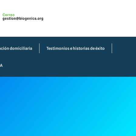
ción domiciliaria
Testimonios e historias de éxito
IA