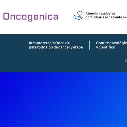
Inmunoterapia Oncovix
Comite oncológi
para todo tipo de cáncer y etapa
y científico
T