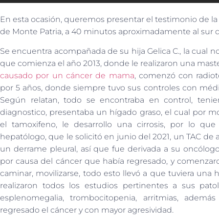
En esta ocasión, queremos presentar el testimonio de la S
de Monte Patria, a 40 minutos aproximadamente al sur de 
Se encuentra acompañada de su hija Gelica C., la cual nos
que comienza el año 2013, donde le realizaron una mastec
causado por un cáncer de mama
, comenzó con radiot
por 5 años, donde siempre tuvo sus controles con médico
Según relatan, todo se encontraba en control, teni
diagnostico, presentaba un hígado graso, el cual por
el tamoxifeno, le desarrollo una cirrosis, por lo qu
hepatólogo, que le solicitó en junio del 2021, un TAC d
un derrame pleural, así que fue derivada a su oncólog
por causa del cáncer que había regresado, y comenzaro
caminar, movilizarse, todo esto llevó a que tuviera una h
realizaron todos los estudios pertinentes a sus patol
esplenomegalia, trombocitopenia, arritmias, además
regresado el cáncer y con mayor agresividad.