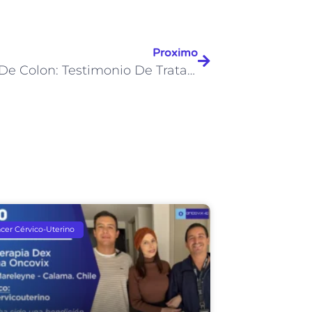
Proximo
Cáncer De Colon: Testimonio De Tratamiento Con Inmunoterapia
cer Cérvico-Uterino