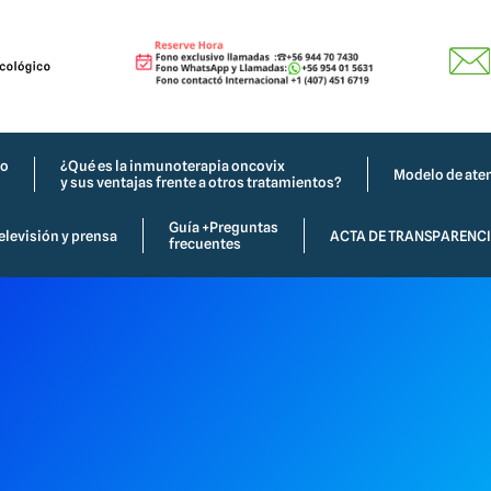
co
¿Qué es la inmunoterapia oncovix
Modelo de aten
y sus ventajas frente a otros tratamientos?
Guía +Preguntas
elevisión y prensa
ACTA DE TRANSPARENC
frecuentes