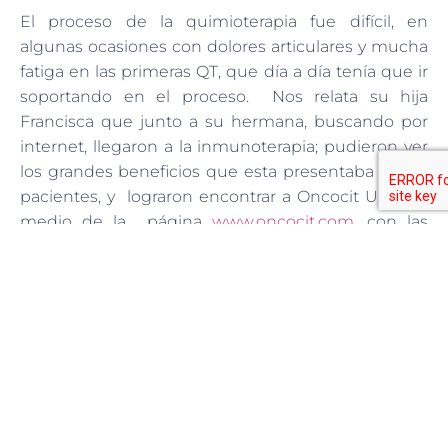
El proceso de la quimioterapia fue difícil, en
algunas ocasiones con dolores articulares y mucha
fatiga en las primeras QT, que día a día tenía que ir
soportando en el proceso. Nos relata su hija
Francisca que junto a su hermana, buscando por
internet, llegaron a la inmunoterapia; pudieron ver
los grandes beneficios que esta presentaba en los
pacientes, y lograron encontrar a Oncocit Usa por
medio de la página
www.oncocit.com
, con las
diferentes opiniones de pacientes que se trataron
con inmunoterapia personalizada y sus excelentes
resultados: “Nos llamó mucho la atención la página
principal del Centro Oncocit®: en este sitio
encontramos toda la información sobre los
beneficios de la inmunoterapia personalizada
adoptiva de 3a generación y experiencias de cada
paciente. Luego de recolectar toda la información
decidimos junto a mama comenzar lo antes