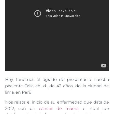
Hoy, tenemos el agrado de presentar a nuestra
paciente Talía ch. d., de 42 años, de la ciudad de
lima, en Perú.
Nos relata el inicio de su enfermedad que data de
2012, con un
cáncer de mama
, el cual fue