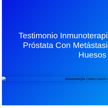
Testimonio Inmunoterap
Próstata Con Metástas
Huesos