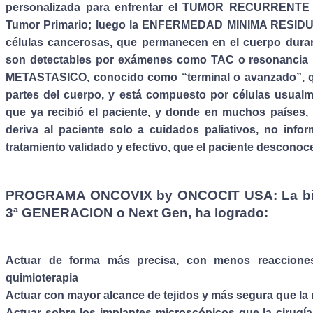
personalizada para enfrentar el TUMOR RECURRENTE lo
Tumor Primario; luego la ENFERMEDAD MINIMA RESIDU
células cancerosas, que permanecen en el cuerpo duran
son detectables por exámenes como TAC o resonancia 
METASTASICO, conocido como “terminal o avanzado”, q
partes del cuerpo, y está compuesto por células usualme
que ya recibió el paciente, y donde en muchos países, l
deriva al paciente solo a cuidados paliativos, no in
tratamiento validado y efectivo, que el paciente desconoc
PROGRAMA ONCOVIX by ONCOCIT USA: La biot
3ª GENERACION o Next Gen, ha logrado:
Actuar de forma más precisa, con menos reaccione
quimioterapia
Actuar con mayor alcance de tejidos y más segura que la 
Actuar sobre los implantes microscópicos que la cirugía