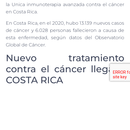
la Unica inmunoterapia avanzada contra el cáncer
en Costa Rica.
En Costa Rica, en el 2020, hubo 13.139 nuevos casos
de cáncer y 6.028 personas fallecieron a causa de
esta enfermedad, según datos del Observatorio
Global de Cáncer.
Nuevo tratamiento
contra el cáncer llega a
COSTA RICA
La inmunoterapia es el cuarto pilar del
tratamiento
contra el cáncer y se basa en usar el sistema
inmune para atacar el cáncer. Entonces lo que se
busca es mejorar la forma como el sistema inmune
responde a los tumores, mejorar como los tumores