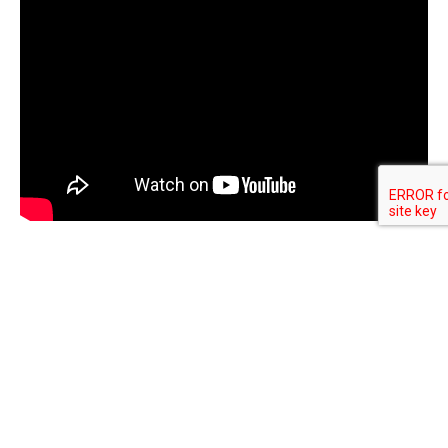
CONTACTO
gestion@biogenica.org
INTERNACIONALES
+ 569 44707430
+ 54 9 11 3384 6474
+ 507 6250 0883
+ 52 33 3774 1878