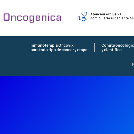
Inmunoterapia Oncovix
Comite oncológi
para todo tipo de cáncer y etapa
y científico
T