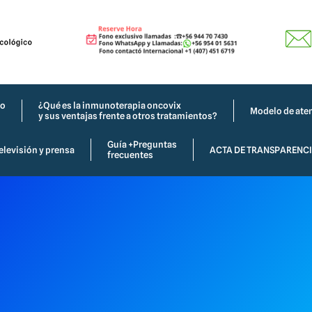
co
¿Qué es la inmunoterapia oncovix
Modelo de aten
y sus ventajas frente a otros tratamientos?
Guía +Preguntas
elevisión y prensa
ACTA DE TRANSPARENC
frecuentes