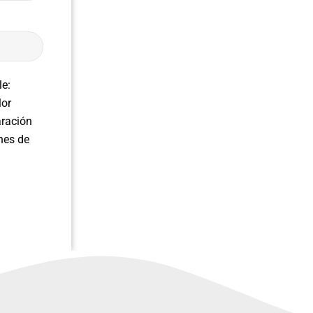
le:
lor
aración
nes de