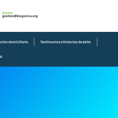
ción domiciliaria
Testimonios e historias de éxito
IA