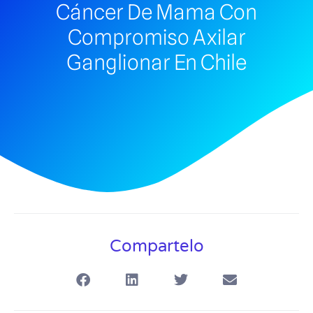
Cáncer De Mama Con
Compromiso Axilar
Ganglionar En Chile
Compartelo