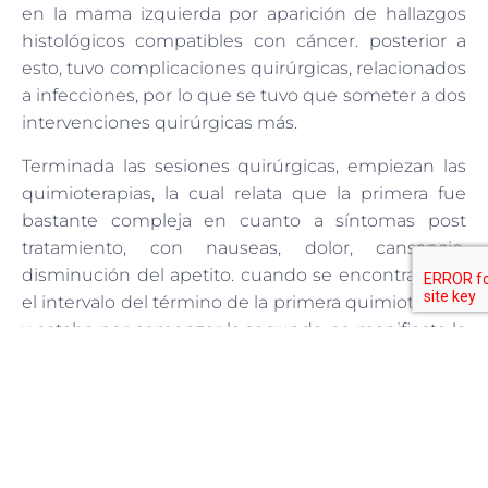
en la mama izquierda por aparición de hallazgos
histológicos compatibles con cáncer. posterior a
esto, tuvo complicaciones quirúrgicas, relacionados
a infecciones, por lo que se tuvo que someter a dos
intervenciones quirúrgicas más.
Terminada las sesiones quirúrgicas, empiezan las
quimioterapias, la cual relata que la primera fue
bastante compleja en cuanto a síntomas post
tratamiento, con nauseas, dolor, cansancio,
disminución del apetito. cuando se encontraba en
el intervalo del término de la primera quimioterapia
y estaba por comenzar la segunda, se manifiesta la
posibilidad de ingresar al programa de
inmunoterapia Oncovix, una terapia que ella ya
conocía, había estudiado, y una vez que ella
comienza con la inmunoterapia, reafirma varias
cosas que ella ya sabía sobre la terapia, donde pudo